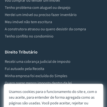
Vou comprar ou vender um imóvel
Tenho problema com aluguel ou despejo
Herdei um imóvel ou preciso fazer inventário
Meu imóvel não tem escritura
A construtora atrasou ou quero desistir da compra
Tenho conflito no condomínio
Direito Tributário
Recebi uma cobrança judicial de imposto
Fui autuado pela Receita
Minha empresa foi excluída do Simples
Quero pagar menos imposto dentro da lei
Preciso lidar com imposto de herança ou doação
Usamos cookies para o funcionamento do site e, com o
seu aceite, para entender de forma agregada como as
páginas são usadas. Você pode aceitar, rejeitar ou