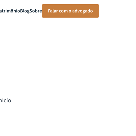
atrimônio
Blog
Sobre
Falar com o advogado
ício.