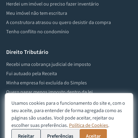
Herdei um imóvel ou preciso fazer inventário
Meu imóvel não tem escritura
A construtora atrasou ou quero desistir da compra
Tenho conflito no condomínio
Direito Tributário
Recebi uma cobrança judicial de imposto
Fui autuado pela Receita
Minha empresa foi excluída do Simples
Quero pagar menos imposto dentro da lei
Preciso lidar com imposto de herança ou doação
Usamos cookies para o funcionamento do site e, com o
seu aceite, para entender de forma agregada como as
páginas são usadas. Você pode aceitar, rejeitar ou
escolher suas preferências.
Política de Cookies
.
©
2026
Advocacia Custódio
Política de Privacidade
Política de Cookies
Aviso Legal
Rejeitar
Preferências
Aceitar