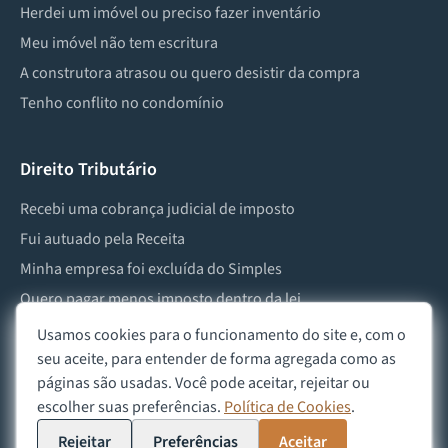
Herdei um imóvel ou preciso fazer inventário
Meu imóvel não tem escritura
A construtora atrasou ou quero desistir da compra
Tenho conflito no condomínio
Direito Tributário
Recebi uma cobrança judicial de imposto
Fui autuado pela Receita
Minha empresa foi excluída do Simples
Quero pagar menos imposto dentro da lei
Preciso lidar com imposto de herança ou doação
Usamos cookies para o funcionamento do site e, com o
seu aceite, para entender de forma agregada como as
páginas são usadas. Você pode aceitar, rejeitar ou
escolher suas preferências.
Política de Cookies
.
©
2026
Advocacia Custódio
Política de Privacidade
Política de Cookies
Aviso Legal
Rejeitar
Preferências
Aceitar