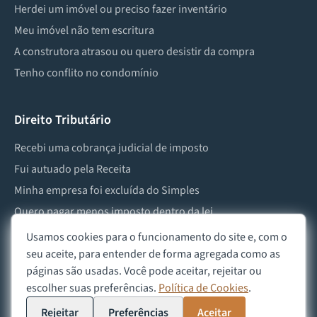
Herdei um imóvel ou preciso fazer inventário
Meu imóvel não tem escritura
A construtora atrasou ou quero desistir da compra
Tenho conflito no condomínio
Direito Tributário
Recebi uma cobrança judicial de imposto
Fui autuado pela Receita
Minha empresa foi excluída do Simples
Quero pagar menos imposto dentro da lei
Preciso lidar com imposto de herança ou doação
Usamos cookies para o funcionamento do site e, com o
seu aceite, para entender de forma agregada como as
páginas são usadas. Você pode aceitar, rejeitar ou
escolher suas preferências.
Política de Cookies
.
©
2026
Advocacia Custódio
Política de Privacidade
Política de Cookies
Aviso Legal
Rejeitar
Preferências
Aceitar