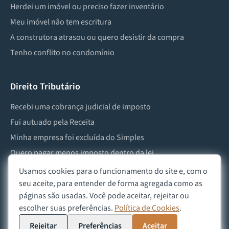
Herdei um imóvel ou preciso fazer inventário
Meu imóvel não tem escritura
A construtora atrasou ou quero desistir da compra
Tenho conflito no condomínio
Direito Tributário
Recebi uma cobrança judicial de imposto
Fui autuado pela Receita
Minha empresa foi excluída do Simples
Quero pagar menos imposto dentro da lei
Preciso lidar com imposto de herança ou doação
Usamos cookies para o funcionamento do site e, com o
seu aceite, para entender de forma agregada como as
páginas são usadas. Você pode aceitar, rejeitar ou
escolher suas preferências.
Política de Cookies
.
©
2026
Advocacia Custódio
Política de Privacidade
Política de Cookies
Aviso Legal
Rejeitar
Preferências
Aceitar