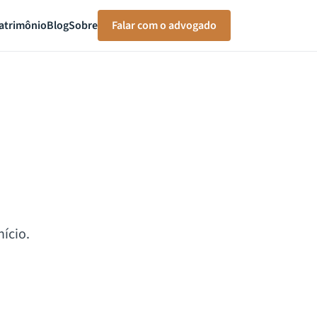
atrimônio
Blog
Sobre
Falar com o advogado
ício.