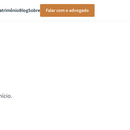
atrimônio
Blog
Sobre
Falar com o advogado
ício.