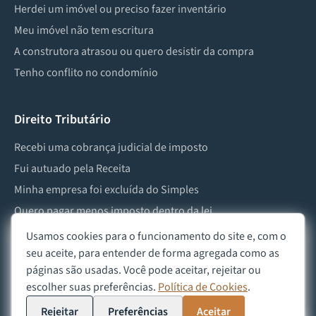
Herdei um imóvel ou preciso fazer inventário
Meu imóvel não tem escritura
A construtora atrasou ou quero desistir da compra
Tenho conflito no condomínio
Direito Tributário
Recebi uma cobrança judicial de imposto
Fui autuado pela Receita
Minha empresa foi excluída do Simples
Quero pagar menos imposto dentro da lei
Preciso lidar com imposto de herança ou doação
Usamos cookies para o funcionamento do site e, com o
seu aceite, para entender de forma agregada como as
páginas são usadas. Você pode aceitar, rejeitar ou
escolher suas preferências.
Política de Cookies
.
©
2026
Advocacia Custódio
Política de Privacidade
Política de Cookies
Aviso Legal
Rejeitar
Preferências
Aceitar