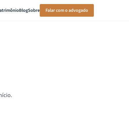
atrimônio
Blog
Sobre
Falar com o advogado
ício.