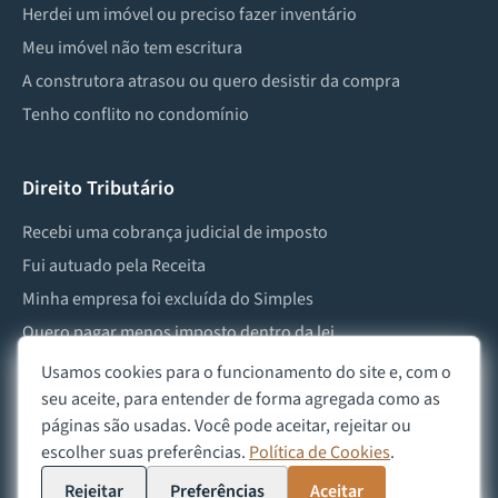
Herdei um imóvel ou preciso fazer inventário
Meu imóvel não tem escritura
A construtora atrasou ou quero desistir da compra
Tenho conflito no condomínio
Direito Tributário
Recebi uma cobrança judicial de imposto
Fui autuado pela Receita
Minha empresa foi excluída do Simples
Quero pagar menos imposto dentro da lei
Preciso lidar com imposto de herança ou doação
Usamos cookies para o funcionamento do site e, com o
seu aceite, para entender de forma agregada como as
páginas são usadas. Você pode aceitar, rejeitar ou
escolher suas preferências.
Política de Cookies
.
©
2026
Advocacia Custódio
Política de Privacidade
Política de Cookies
Aviso Legal
Rejeitar
Preferências
Aceitar