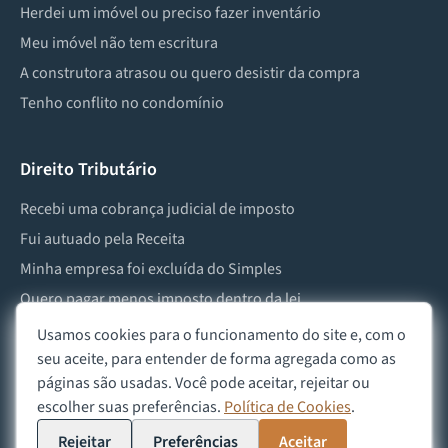
Herdei um imóvel ou preciso fazer inventário
Meu imóvel não tem escritura
A construtora atrasou ou quero desistir da compra
Tenho conflito no condomínio
Direito Tributário
Recebi uma cobrança judicial de imposto
Fui autuado pela Receita
Minha empresa foi excluída do Simples
Quero pagar menos imposto dentro da lei
Preciso lidar com imposto de herança ou doação
Usamos cookies para o funcionamento do site e, com o
seu aceite, para entender de forma agregada como as
páginas são usadas. Você pode aceitar, rejeitar ou
escolher suas preferências.
Política de Cookies
.
©
2026
Advocacia Custódio
Política de Privacidade
Política de Cookies
Aviso Legal
Rejeitar
Preferências
Aceitar