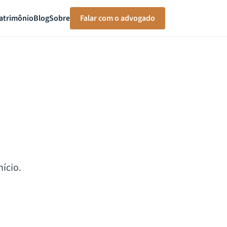
atrimônio
Blog
Sobre
Falar com o advogado
ício.