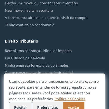
Herdei um imóvel ou preciso fazer inventário
Meu imóvel não tem escritura
A construtora atrasou ou quero desistir da compra
Tenho conflito no condomínio
Direito Tributário
Recebi uma cobrança judicial de imposto
Fui autuado pela Receita
Minha empresa foi excluída do Simples
Quero pagar menos imposto dentro da lei
Preciso lidar com imposto de herança ou doação
Usamos cookies para o funcionamento do site e, com o
seu aceite, para entender de forma agregada como as
páginas são usadas. Você pode aceitar, rejeitar ou
escolher suas preferências.
Política de Cookies
.
©
2026
Advocacia Custódio
Política de Privacidade
Política de Cookies
Aviso Legal
Rejeitar
Preferências
Aceitar