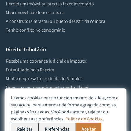
Herdei um imóvel ou preciso fazer inventário
Meu imóvel não tem escritura
A construtora atrasou ou quero desistir da compra
Tenho conflito no condomínio
Direito Tributário
Recebi uma cobrança judicial de imposto
Fui autuado pela Receita
Minha empresa foi excluída do Simples
Quero pagar menos imposto dentro da lei
Preciso lidar com imposto de herança ou doação
Usamos cookies para o funcionamento do site e, com o
seu aceite, para entender de forma agregada como as
páginas são usadas. Você pode aceitar, rejeitar ou
escolher suas preferências.
Política de Cookies
.
©
2026
Advocacia Custódio
Política de Privacidade
Política de Cookies
Aviso Legal
Rejeitar
Preferências
Aceitar