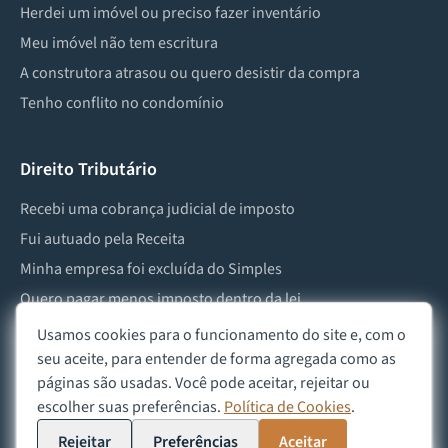
Herdei um imóvel ou preciso fazer inventário
Meu imóvel não tem escritura
A construtora atrasou ou quero desistir da compra
Tenho conflito no condomínio
Direito Tributário
Recebi uma cobrança judicial de imposto
Fui autuado pela Receita
Minha empresa foi excluída do Simples
Quero pagar menos imposto dentro da lei
Preciso lidar com imposto de herança ou doação
Usamos cookies para o funcionamento do site e, com o
seu aceite, para entender de forma agregada como as
páginas são usadas. Você pode aceitar, rejeitar ou
escolher suas preferências.
Política de Cookies
.
©
2026
Advocacia Custódio
Política de Privacidade
Política de Cookies
Aviso Legal
Rejeitar
Preferências
Aceitar