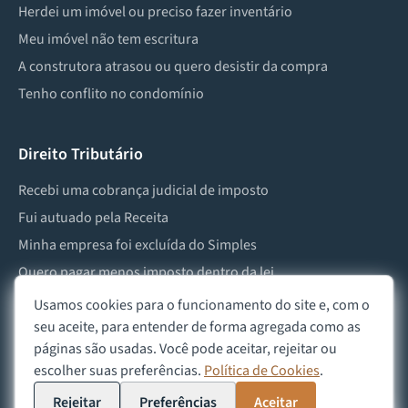
Herdei um imóvel ou preciso fazer inventário
Meu imóvel não tem escritura
A construtora atrasou ou quero desistir da compra
Tenho conflito no condomínio
Direito Tributário
Recebi uma cobrança judicial de imposto
Fui autuado pela Receita
Minha empresa foi excluída do Simples
Quero pagar menos imposto dentro da lei
Preciso lidar com imposto de herança ou doação
Usamos cookies para o funcionamento do site e, com o
seu aceite, para entender de forma agregada como as
páginas são usadas. Você pode aceitar, rejeitar ou
escolher suas preferências.
Política de Cookies
.
©
2026
Advocacia Custódio
Política de Privacidade
Política de Cookies
Aviso Legal
Rejeitar
Preferências
Aceitar