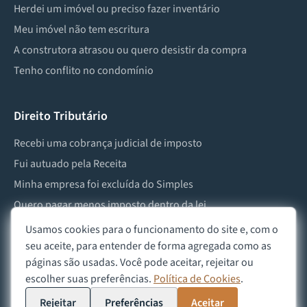
Herdei um imóvel ou preciso fazer inventário
Meu imóvel não tem escritura
A construtora atrasou ou quero desistir da compra
Tenho conflito no condomínio
Direito Tributário
Recebi uma cobrança judicial de imposto
Fui autuado pela Receita
Minha empresa foi excluída do Simples
Quero pagar menos imposto dentro da lei
Preciso lidar com imposto de herança ou doação
Usamos cookies para o funcionamento do site e, com o
seu aceite, para entender de forma agregada como as
páginas são usadas. Você pode aceitar, rejeitar ou
escolher suas preferências.
Política de Cookies
.
©
2026
Advocacia Custódio
Política de Privacidade
Política de Cookies
Aviso Legal
Rejeitar
Preferências
Aceitar