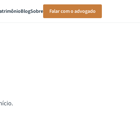
atrimônio
Blog
Sobre
Falar com o advogado
ício.