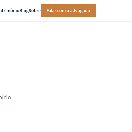
atrimônio
Blog
Sobre
Falar com o advogado
ício.