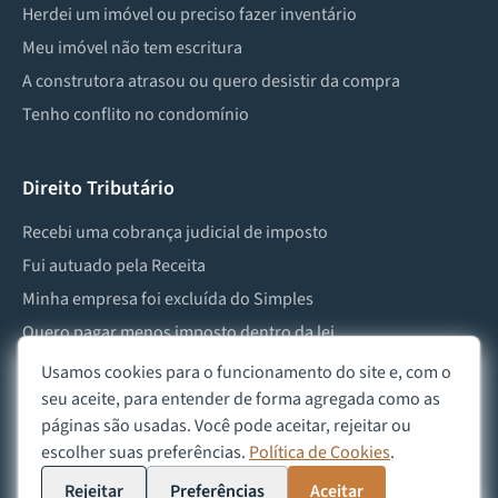
Herdei um imóvel ou preciso fazer inventário
Meu imóvel não tem escritura
A construtora atrasou ou quero desistir da compra
Tenho conflito no condomínio
Direito Tributário
Recebi uma cobrança judicial de imposto
Fui autuado pela Receita
Minha empresa foi excluída do Simples
Quero pagar menos imposto dentro da lei
Preciso lidar com imposto de herança ou doação
Usamos cookies para o funcionamento do site e, com o
seu aceite, para entender de forma agregada como as
páginas são usadas. Você pode aceitar, rejeitar ou
escolher suas preferências.
Política de Cookies
.
©
2026
Advocacia Custódio
Política de Privacidade
Política de Cookies
Aviso Legal
Rejeitar
Preferências
Aceitar