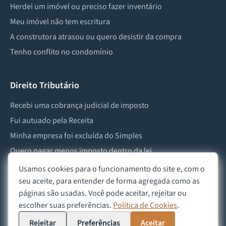
Herdei um imóvel ou preciso fazer inventário
Meu imóvel não tem escritura
A construtora atrasou ou quero desistir da compra
Tenho conflito no condomínio
Direito Tributário
Recebi uma cobrança judicial de imposto
Fui autuado pela Receita
Minha empresa foi excluída do Simples
Quero pagar menos imposto dentro da lei
Preciso lidar com imposto de herança ou doação
Usamos cookies para o funcionamento do site e, com o
seu aceite, para entender de forma agregada como as
páginas são usadas. Você pode aceitar, rejeitar ou
escolher suas preferências.
Política de Cookies
.
©
2026
Advocacia Custódio
Política de Privacidade
Política de Cookies
Aviso Legal
Rejeitar
Preferências
Aceitar