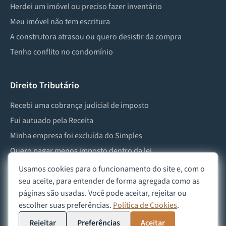
Herdei um imóvel ou preciso fazer inventário
Meu imóvel não tem escritura
A construtora atrasou ou quero desistir da compra
Tenho conflito no condomínio
Direito Tributário
Recebi uma cobrança judicial de imposto
Fui autuado pela Receita
Minha empresa foi excluída do Simples
Quero pagar menos imposto dentro da lei
Preciso lidar com imposto de herança ou doação
Usamos cookies para o funcionamento do site e, com o
seu aceite, para entender de forma agregada como as
páginas são usadas. Você pode aceitar, rejeitar ou
escolher suas preferências.
Política de Cookies
.
©
2026
Advocacia Custódio
Política de Privacidade
Política de Cookies
Aviso Legal
Rejeitar
Preferências
Aceitar