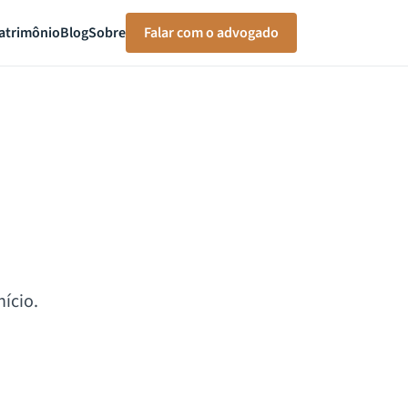
atrimônio
Blog
Sobre
Falar com o advogado
ício.