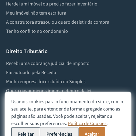
Herdei um imóvel ou preciso fazer inventário
Meu imóvel não tem escritura
A construtora atrasou ou quero desistir da compra
Tenho conflito no condomínio
Direito Tributário
Recebi uma cobrança judicial de imposto
Fui autuado pela Receita
Minha empresa foi excluída do Simples
Quero pagar menos imposto dentro da lei
Preciso lidar com imposto de herança ou doação
Usamos cookies para o funcionamento do site e, com o
seu aceite, para entender de forma agregada como as
páginas são usadas. Você pode aceitar, rejeitar ou
escolher suas preferências.
Política de Cookies
.
©
2026
Advocacia Custódio
Política de Privacidade
Política de Cookies
Aviso Legal
Rejeitar
Preferências
Aceitar