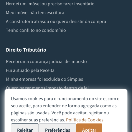
Herdei um imóvel ou preciso fazer inventário
Meu imóvel não tem escritura
A construtora atrasou ou quero desistir da compra
Tenho conflito no condomínio
Direito Tributário
Recebi uma cobrança judicial de imposto
Fui autuado pela Receita
Minha empresa foi excluída do Simples
Quero pagar menos imposto dentro da lei
Preciso lidar com imposto de herança ou doação
Usamos cookies para o funcionamento do site e, com o
seu aceite, para entender de forma agregada como as
páginas são usadas. Você pode aceitar, rejeitar ou
escolher suas preferências.
Política de Cookies
.
©
2026
Advocacia Custódio
Política de Privacidade
Política de Cookies
Aviso Legal
Rejeitar
Preferências
Aceitar