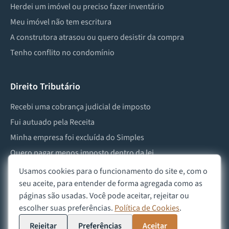
Herdei um imóvel ou preciso fazer inventário
Meu imóvel não tem escritura
A construtora atrasou ou quero desistir da compra
Tenho conflito no condomínio
Direito Tributário
Recebi uma cobrança judicial de imposto
Fui autuado pela Receita
Minha empresa foi excluída do Simples
Quero pagar menos imposto dentro da lei
Preciso lidar com imposto de herança ou doação
Usamos cookies para o funcionamento do site e, com o
seu aceite, para entender de forma agregada como as
páginas são usadas. Você pode aceitar, rejeitar ou
escolher suas preferências.
Política de Cookies
.
©
2026
Advocacia Custódio
Política de Privacidade
Política de Cookies
Aviso Legal
Rejeitar
Preferências
Aceitar