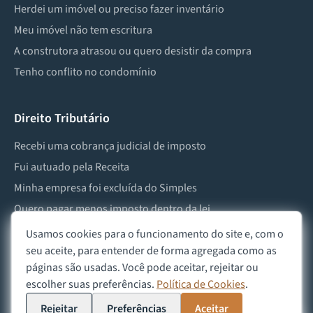
Herdei um imóvel ou preciso fazer inventário
Meu imóvel não tem escritura
A construtora atrasou ou quero desistir da compra
Tenho conflito no condomínio
Direito Tributário
Recebi uma cobrança judicial de imposto
Fui autuado pela Receita
Minha empresa foi excluída do Simples
Quero pagar menos imposto dentro da lei
Preciso lidar com imposto de herança ou doação
Usamos cookies para o funcionamento do site e, com o
seu aceite, para entender de forma agregada como as
páginas são usadas. Você pode aceitar, rejeitar ou
escolher suas preferências.
Política de Cookies
.
©
2026
Advocacia Custódio
Política de Privacidade
Política de Cookies
Aviso Legal
Rejeitar
Preferências
Aceitar