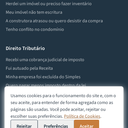
Herdei um imóvel ou preciso fazer inventário
Meu imóvel não tem escritura
A construtora atrasou ou quero desistir da compra
Tenho conflito no condomínio
Direito Tributário
Recebi uma cobrança judicial de imposto
Fui autuado pela Receita
Minha empresa foi excluída do Simples
Quero pagar menos imposto dentro da lei
Preciso lidar com imposto de herança ou doação
Usamos cookies para o funcionamento do site e, com o
seu aceite, para entender de forma agregada como as
páginas são usadas. Você pode aceitar, rejeitar ou
escolher suas preferências.
Política de Cookies
.
©
2026
Advocacia Custódio
Política de Privacidade
Política de Cookies
Aviso Legal
Rejeitar
Preferências
Aceitar