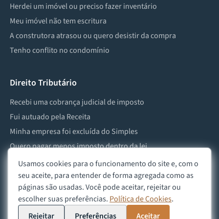
Herdei um imóvel ou preciso fazer inventário
Meu imóvel não tem escritura
A construtora atrasou ou quero desistir da compra
Tenho conflito no condomínio
Direito Tributário
Recebi uma cobrança judicial de imposto
Fui autuado pela Receita
Minha empresa foi excluída do Simples
Quero pagar menos imposto dentro da lei
Preciso lidar com imposto de herança ou doação
Usamos cookies para o funcionamento do site e, com o
seu aceite, para entender de forma agregada como as
páginas são usadas. Você pode aceitar, rejeitar ou
escolher suas preferências.
Política de Cookies
.
©
2026
Advocacia Custódio
Política de Privacidade
Política de Cookies
Aviso Legal
Rejeitar
Preferências
Aceitar