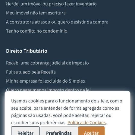
Herdei um imóvel ou preciso fazer inventário
Meu imóvel não tem escritura
A construtora atrasou ou quero desistir da compra
Tenho conflito no condomínio
Direito Tributário
Recebi uma cobrança judicial de imposto
Fui autuado pela Receita
Minha empresa foi excluída do Simples
Quero pagar menos imposto dentro da lei
Preciso lidar com imposto de herança ou doação
Usamos cookies para o funcionamento do site e, com o
seu aceite, para entender de forma agregada como as
páginas são usadas. Você pode aceitar, rejeitar ou
escolher suas preferências.
Política de Cookies
.
©
2026
Advocacia Custódio
Política de Privacidade
Política de Cookies
Aviso Legal
Rejeitar
Preferências
Aceitar