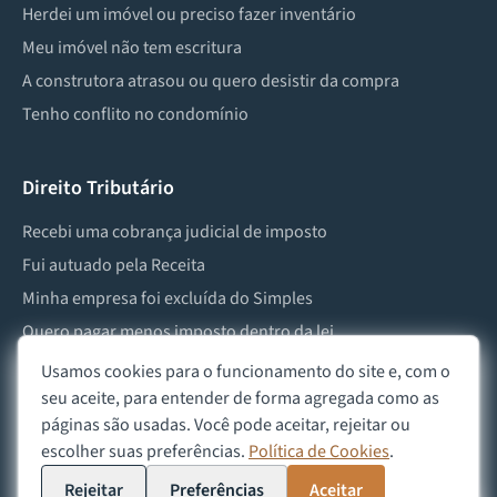
Herdei um imóvel ou preciso fazer inventário
Meu imóvel não tem escritura
A construtora atrasou ou quero desistir da compra
Tenho conflito no condomínio
Direito Tributário
Recebi uma cobrança judicial de imposto
Fui autuado pela Receita
Minha empresa foi excluída do Simples
Quero pagar menos imposto dentro da lei
Preciso lidar com imposto de herança ou doação
Usamos cookies para o funcionamento do site e, com o
seu aceite, para entender de forma agregada como as
páginas são usadas. Você pode aceitar, rejeitar ou
escolher suas preferências.
Política de Cookies
.
©
2026
Advocacia Custódio
Política de Privacidade
Política de Cookies
Aviso Legal
Rejeitar
Preferências
Aceitar