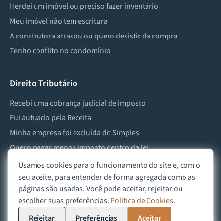
Herdei um imóvel ou preciso fazer inventário
Meu imóvel não tem escritura
A construtora atrasou ou quero desistir da compra
Tenho conflito no condomínio
Direito Tributário
Recebi uma cobrança judicial de imposto
Fui autuado pela Receita
Minha empresa foi excluída do Simples
Quero pagar menos imposto dentro da lei
Preciso lidar com imposto de herança ou doação
Usamos cookies para o funcionamento do site e, com o
seu aceite, para entender de forma agregada como as
páginas são usadas. Você pode aceitar, rejeitar ou
escolher suas preferências.
Política de Cookies
.
©
2026
Advocacia Custódio
Política de Privacidade
Política de Cookies
Aviso Legal
Rejeitar
Preferências
Aceitar