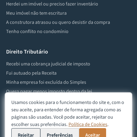
Herdei um imóvel ou preciso fazer inventário
Meu imóvel não tem escritura
A construtora atrasou ou quero desistir da compra
Tenho conflito no condomínio
Direito Tributário
Recebi uma cobrança judicial de imposto
Fui autuado pela Receita
Minha empresa foi excluída do Simples
Quero pagar menos imposto dentro da lei
Preciso lidar com imposto de herança ou doação
Usamos cookies para o funcionamento do site e, com o
seu aceite, para entender de forma agregada como as
páginas são usadas. Você pode aceitar, rejeitar ou
escolher suas preferências.
Política de Cookies
.
©
2026
Advocacia Custódio
Política de Privacidade
Política de Cookies
Aviso Legal
Rejeitar
Preferências
Aceitar