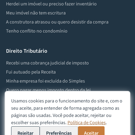
Herdei um imóvel ou preciso fazer inventário
Meu imóvel não tem escritura
A construtora atrasou ou quero desistir da compra
Tenho conflito no condomínio
Direito Tributário
Recebi uma cobrança judicial de imposto
Fui autuado pela Receita
Minha empresa foi excluída do Simples
Quero pagar menos imposto dentro da lei
Preciso lidar com imposto de herança ou doação
Usamos cookies para o funcionamento do site e, com o
seu aceite, para entender de forma agregada como as
páginas são usadas. Você pode aceitar, rejeitar ou
escolher suas preferências.
Política de Cookies
.
©
2026
Advocacia Custódio
Política de Privacidade
Política de Cookies
Aviso Legal
Rejeitar
Preferências
Aceitar