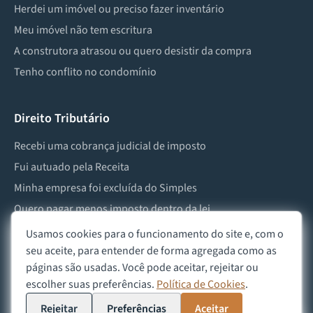
Herdei um imóvel ou preciso fazer inventário
Meu imóvel não tem escritura
A construtora atrasou ou quero desistir da compra
Tenho conflito no condomínio
Direito Tributário
Recebi uma cobrança judicial de imposto
Fui autuado pela Receita
Minha empresa foi excluída do Simples
Quero pagar menos imposto dentro da lei
Preciso lidar com imposto de herança ou doação
Usamos cookies para o funcionamento do site e, com o
seu aceite, para entender de forma agregada como as
páginas são usadas. Você pode aceitar, rejeitar ou
escolher suas preferências.
Política de Cookies
.
©
2026
Advocacia Custódio
Política de Privacidade
Política de Cookies
Aviso Legal
Rejeitar
Preferências
Aceitar