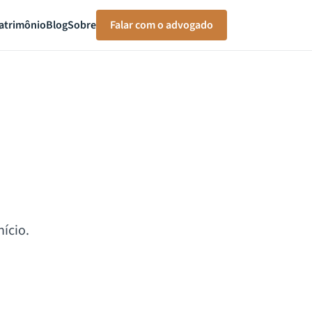
atrimônio
Blog
Sobre
Falar com o advogado
ício.