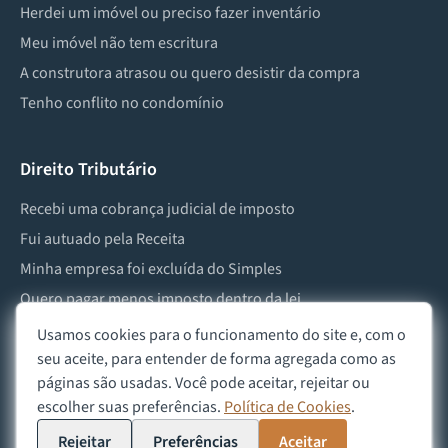
Herdei um imóvel ou preciso fazer inventário
Meu imóvel não tem escritura
A construtora atrasou ou quero desistir da compra
Tenho conflito no condomínio
Direito Tributário
Recebi uma cobrança judicial de imposto
Fui autuado pela Receita
Minha empresa foi excluída do Simples
Quero pagar menos imposto dentro da lei
Preciso lidar com imposto de herança ou doação
Usamos cookies para o funcionamento do site e, com o
seu aceite, para entender de forma agregada como as
páginas são usadas. Você pode aceitar, rejeitar ou
escolher suas preferências.
Política de Cookies
.
©
2026
Advocacia Custódio
Política de Privacidade
Política de Cookies
Aviso Legal
Rejeitar
Preferências
Aceitar