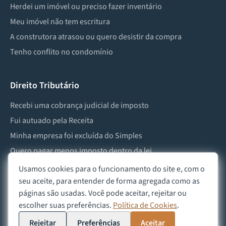
Herdei um imóvel ou preciso fazer inventário
Meu imóvel não tem escritura
A construtora atrasou ou quero desistir da compra
Tenho conflito no condomínio
Direito Tributário
Recebi uma cobrança judicial de imposto
Fui autuado pela Receita
Minha empresa foi excluída do Simples
Quero pagar menos imposto dentro da lei
Preciso lidar com imposto de herança ou doação
Usamos cookies para o funcionamento do site e, com o
seu aceite, para entender de forma agregada como as
páginas são usadas. Você pode aceitar, rejeitar ou
escolher suas preferências.
Política de Cookies
.
©
2026
Advocacia Custódio
Política de Privacidade
Política de Cookies
Aviso Legal
Rejeitar
Preferências
Aceitar