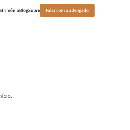
atrimônio
Blog
Sobre
Falar com o advogado
ício.