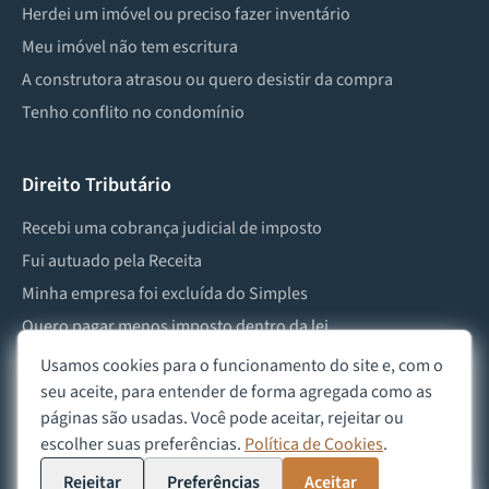
Herdei um imóvel ou preciso fazer inventário
Meu imóvel não tem escritura
A construtora atrasou ou quero desistir da compra
Tenho conflito no condomínio
Direito Tributário
Recebi uma cobrança judicial de imposto
Fui autuado pela Receita
Minha empresa foi excluída do Simples
Quero pagar menos imposto dentro da lei
Preciso lidar com imposto de herança ou doação
Usamos cookies para o funcionamento do site e, com o
seu aceite, para entender de forma agregada como as
páginas são usadas. Você pode aceitar, rejeitar ou
escolher suas preferências.
Política de Cookies
.
©
2026
Advocacia Custódio
Política de Privacidade
Política de Cookies
Aviso Legal
Rejeitar
Preferências
Aceitar