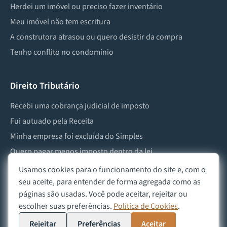
Herdei um imóvel ou preciso fazer inventário
Meu imóvel não tem escritura
A construtora atrasou ou quero desistir da compra
Tenho conflito no condomínio
Direito Tributário
Recebi uma cobrança judicial de imposto
Fui autuado pela Receita
Minha empresa foi excluída do Simples
Quero pagar menos imposto dentro da lei
Preciso lidar com imposto de herança ou doação
Usamos cookies para o funcionamento do site e, com o
seu aceite, para entender de forma agregada como as
páginas são usadas. Você pode aceitar, rejeitar ou
escolher suas preferências.
Política de Cookies
.
©
2026
Advocacia Custódio
Política de Privacidade
Política de Cookies
Aviso Legal
Rejeitar
Preferências
Aceitar