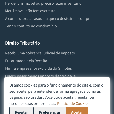
Herdei um imóvel ou preciso fazer inventário
Meu imóvel não tem escritura
A construtora atrasou ou quero desistir da compra
Tenho conflito no condomínio
Direito Tributário
Recebi uma cobrança judicial de imposto
Fui autuado pela Receita
Minha empresa foi excluída do Simples
Quero pagar menos imposto dentro da lei
Preciso lidar com imposto de herança ou doação
Usamos cookies para o funcionamento do site e, com o
seu aceite, para entender de forma agregada como as
páginas são usadas. Você pode aceitar, rejeitar ou
escolher suas preferências.
Política de Cookies
.
©
2026
Advocacia Custódio
Política de Privacidade
Política de Cookies
Aviso Legal
Rejeitar
Preferências
Aceitar