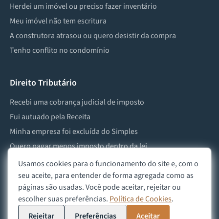
Herdei um imóvel ou preciso fazer inventário
Meu imóvel não tem escritura
A construtora atrasou ou quero desistir da compra
Tenho conflito no condomínio
Direito Tributário
Recebi uma cobrança judicial de imposto
Fui autuado pela Receita
Minha empresa foi excluída do Simples
Quero pagar menos imposto dentro da lei
Preciso lidar com imposto de herança ou doação
Usamos cookies para o funcionamento do site e, com o
seu aceite, para entender de forma agregada como as
páginas são usadas. Você pode aceitar, rejeitar ou
escolher suas preferências.
Política de Cookies
.
©
2026
Advocacia Custódio
Política de Privacidade
Política de Cookies
Aviso Legal
Rejeitar
Preferências
Aceitar