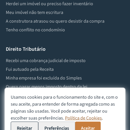
Herdei um imóvel ou preciso fazer inventário
Meu imóvel não tem escritura
A construtora atrasou ou quero desistir da compra
Tenho conflito no condomínio
Direito Tributário
Recebi uma cobrança judicial de imposto
Fui autuado pela Receita
Minha empresa foi excluída do Simples
Quero pagar menos imposto dentro da lei
Preciso lidar com imposto de herança ou doação
Usamos cookies para o funcionamento do site e, com o
seu aceite, para entender de forma agregada como as
páginas são usadas. Você pode aceitar, rejeitar ou
escolher suas preferências.
Política de Cookies
.
©
2026
Advocacia Custódio
Política de Privacidade
Política de Cookies
Aviso Legal
Rejeitar
Preferências
Aceitar