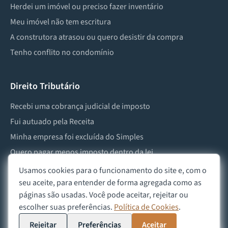
Herdei um imóvel ou preciso fazer inventário
Meu imóvel não tem escritura
A construtora atrasou ou quero desistir da compra
Tenho conflito no condomínio
Direito Tributário
Recebi uma cobrança judicial de imposto
Fui autuado pela Receita
Minha empresa foi excluída do Simples
Quero pagar menos imposto dentro da lei
Preciso lidar com imposto de herança ou doação
Usamos cookies para o funcionamento do site e, com o
seu aceite, para entender de forma agregada como as
páginas são usadas. Você pode aceitar, rejeitar ou
escolher suas preferências.
Política de Cookies
.
©
2026
Advocacia Custódio
Política de Privacidade
Política de Cookies
Aviso Legal
Rejeitar
Preferências
Aceitar