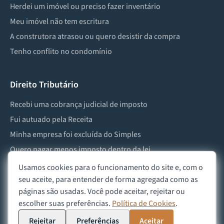
Herdei um imóvel ou preciso fazer inventário
Meu imóvel não tem escritura
A construtora atrasou ou quero desistir da compra
Tenho conflito no condomínio
Direito Tributário
Recebi uma cobrança judicial de imposto
Fui autuado pela Receita
Minha empresa foi excluída do Simples
Quero pagar menos imposto dentro da lei
Preciso lidar com imposto de herança ou doação
Usamos cookies para o funcionamento do site e, com o
seu aceite, para entender de forma agregada como as
páginas são usadas. Você pode aceitar, rejeitar ou
escolher suas preferências.
Política de Cookies
.
©
2026
Advocacia Custódio
Política de Privacidade
Política de Cookies
Aviso Legal
Rejeitar
Preferências
Aceitar