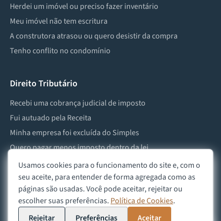
Herdei um imóvel ou preciso fazer inventário
Meu imóvel não tem escritura
A construtora atrasou ou quero desistir da compra
Tenho conflito no condomínio
Direito Tributário
Recebi uma cobrança judicial de imposto
Fui autuado pela Receita
Minha empresa foi excluída do Simples
Quero pagar menos imposto dentro da lei
Preciso lidar com imposto de herança ou doação
Usamos cookies para o funcionamento do site e, com o
seu aceite, para entender de forma agregada como as
páginas são usadas. Você pode aceitar, rejeitar ou
escolher suas preferências.
Política de Cookies
.
©
2026
Advocacia Custódio
Política de Privacidade
Política de Cookies
Aviso Legal
Rejeitar
Preferências
Aceitar