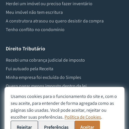
Herdei um imóvel ou preciso fazer inventário
Meu imóvel não tem escritura
A construtora atrasou ou quero desistir da compra
Tenho conflito no condomínio
Direito Tributário
Recebi uma cobrança judicial de imposto
Fui autuado pela Receita
Minha empresa foi excluída do Simples
Quero pagar menos imposto dentro da lei
Preciso lidar com imposto de herança ou doação
Usamos cookies para o funcionamento do site e, com o
seu aceite, para entender de forma agregada como as
páginas são usadas. Você pode aceitar, rejeitar ou
escolher suas preferências.
Política de Cookies
.
©
2026
Advocacia Custódio
Política de Privacidade
Política de Cookies
Aviso Legal
Rejeitar
Preferências
Aceitar