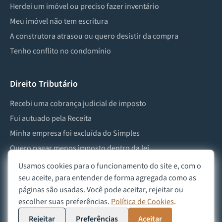
Herdei um imóvel ou preciso fazer inventário
Meu imóvel não tem escritura
A construtora atrasou ou quero desistir da compra
Tenho conflito no condomínio
Direito Tributário
Recebi uma cobrança judicial de imposto
Fui autuado pela Receita
Minha empresa foi excluída do Simples
Quero pagar menos imposto dentro da lei
Preciso lidar com imposto de herança ou doação
Usamos cookies para o funcionamento do site e, com o
seu aceite, para entender de forma agregada como as
páginas são usadas. Você pode aceitar, rejeitar ou
escolher suas preferências.
Política de Cookies
.
©
2026
Advocacia Custódio
Política de Privacidade
Política de Cookies
Aviso Legal
Rejeitar
Preferências
Aceitar